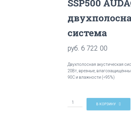
SSP500 AUDA
двухполосна
система
руб.
6 722 00
Двухполосная акустическая сист
20Вт, врезные, влагозащищённые
90C и влажности (<95%)
Количество
В КОРЗИНУ
SSP500
AUDAC
Встраиваемая
двухполосная