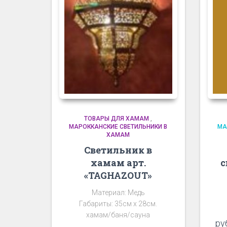
ТОВАРЫ ДЛЯ ХАМАМ
,
МАРОККАНСКИЕ СВЕТИЛЬНИКИ В
МА
ХАМАМ
Светильник в
хамам арт.
с
«TAGHAZOUT»
Материал: Медь
Габариты: 35см х 28см.
хамам/баня/сауна
ру