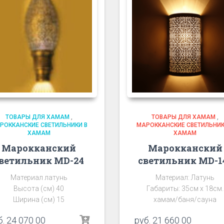
ТОВАРЫ ДЛЯ ХАМАМ
,
ТОВАРЫ ДЛЯ ХАМАМ
,
РОККАНСКИЕ СВЕТИЛЬНИКИ В
МАРОККАНСКИЕ СВЕТИЛЬНИК
ХАМАМ
ХАМАМ
Марокканский
Марокканский
ветильник MD-24
светильник MD-1
Материал латунь
Материал: Латунь
Высота (см) 40
Габариты: 35см х 18см.
Ширина (см) 15
хамам/баня/сауна
б.
24 070 00
руб.
21 660 00