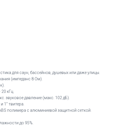
акустическая
система
тика для саун, бассейнов, душевых или даже улицы.
ания (импеданс 8 Ом).
к).
20 кГц.
с. звуковое давление (макс. 102 дБ).
и 1” твитера.
ABS полимера с алюминиевой защитной сеткой.
влажности до 95%.