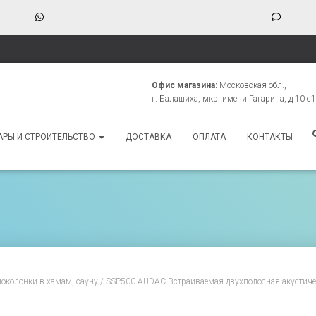
WhatsApp
Phone
Numbe
for
texting
Офис магазина:
Московская обл.,
г. Балашиха, мкр. имени Гагарина, д 10 с1
АРЫ И СТРОИТЕЛЬСТВО
ДОСТАВКА
ОПЛАТА
КОНТАКТЫ
околонки в хамам, сауну
/ SSP500 AUDAC Встраиваемая двухполосная акустиче