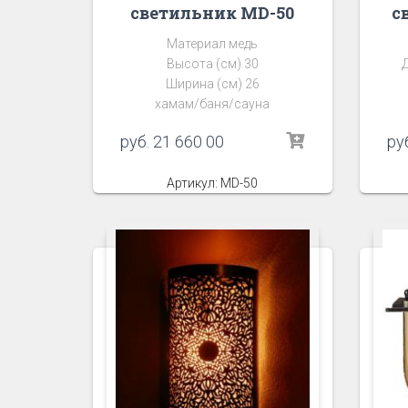
светильник MD-50
с
Материал медь
Высота (см) 30
Ширина (см) 26
хамам/баня/сауна
руб.
21 660 00
ру
Артикул: MD-50