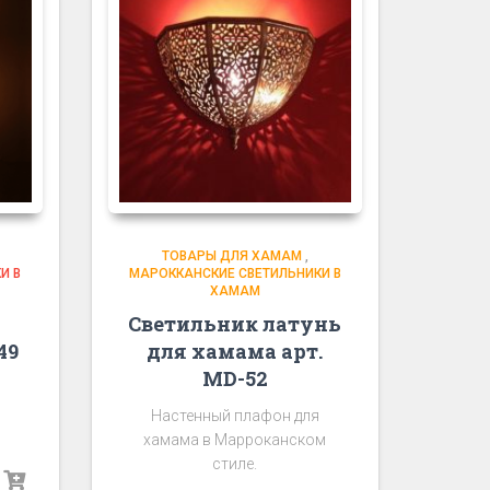
ТОВАРЫ ДЛЯ ХАМАМ
,
И В
МАРОККАНСКИЕ СВЕТИЛЬНИКИ В
ХАМАМ
Светильник латунь
49
для хамама арт.
MD-52
Настенный плафон для
хамама в Марроканском
стиле.