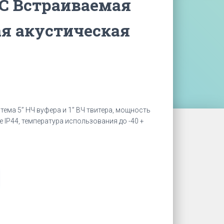
C Встраиваемая
я акустическая
ема 5” НЧ вуфера и 1” ВЧ твитера, мощность
 IP44, температура использования до -40 +