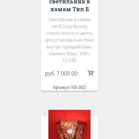
светильник в
хамам Тип Б
Светильник в хамам
тип Б (под бронзу,
стекло жёлтого цвета)
для установки на стене
внутри турецкой бани,
хамама. Макс. 40Вт,
12-24В.
руб.
7 000 00
Артикул: NS-002