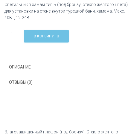
Светильник в хамам тип Б (под бронзу, стекло жёлтого цвета)
для установки на стене внутри турецкой бани, хамама. Макс.
40Вт, 12-24В.
Количество
В КОРЗИНУ
Настенный
светильник
в
хамам
Тип
ОПИСАНИЕ
Б
ОТЗЫВЫ (0)
Влагозащищенный плафон (под бронзу). Стекло желтого