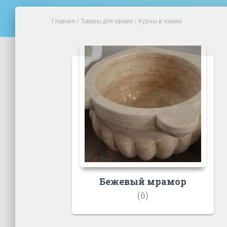
Главная
/
Товары для хамам
/ Курны в хамам
Бежевый мрамор
(6)