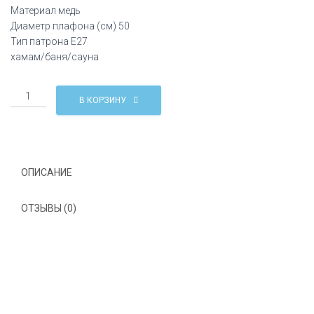
Материал медь
Диаметр плафона (см) 50
Тип патрона Е27
хамам/баня/сауна
Количество
В КОРЗИНУ
Марокканский
светильник
MD-
162
ОПИСАНИЕ
ОТЗЫВЫ (0)