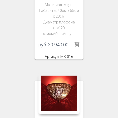
Материал: Медь.
Габариты: 40см х 55см
х 20см.
Диаметр плафона
(см)20
хамам/баня/сауна
руб.
39 940 00
Артикул: MS-016