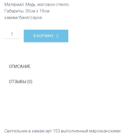
Материал: Медь, матовое стекло.
Габариты: 35см х 19см.
хамам/баня/сауна
Количество
В КОРЗИНУ
Светильник
в
хамам
арт.
153
ОПИСАНИЕ
ОТЗЫВЫ (0)
Светильник в хамам арт 153 выполненный марокканскими