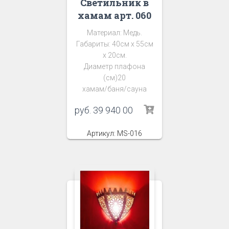
Светильник в
хамам арт. 060
Материал: Медь.
Габариты: 40см х 55см
х 20см.
Диаметр плафона
(см)20
хамам/баня/сауна
руб.
39 940 00
Артикул: MS-016