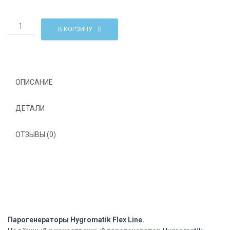
Количество
В КОРЗИНУ
Парогенераторы
Hygromatik
Flex
Line
Германия
ОПИСАНИЕ
ДЕТАЛИ
ОТЗЫВЫ (0)
Парогенераторы Hygromatik Flex Line.