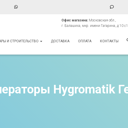
WhatsApp
Phone
Numbe
Офис магазина:
Московская обл.,
for
г. Балашиха, мкр. имени Гагарина, д 10 с1
texting
АРЫ И СТРОИТЕЛЬСТВО
ДОСТАВКА
ОПЛАТА
КОНТАКТЫ
нераторы Hygromatik Г