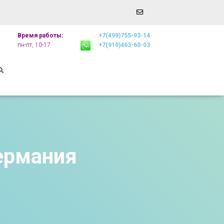
Email
r
Address
Время работы:
+7(499)755-93-14
пн-пт, 10-17
+7(910)463-60-03
ермания