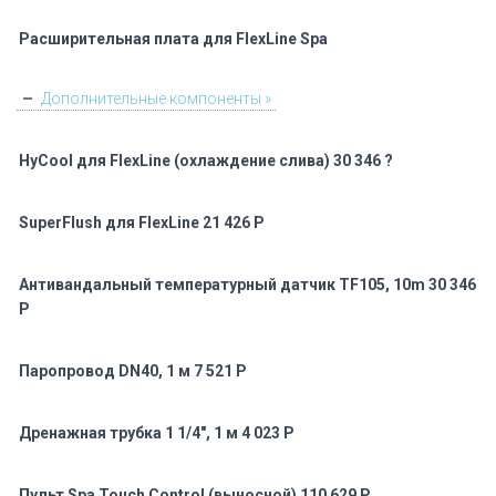
Расширительная плата для FlexLine Spa
Дополнительные компоненты »
HyCool для FlexLine (охлаждение слива) 30 346 ?
SuperFlush для FlexLine 21 426 Р
Антивандальный температурный датчик TF105, 10m 30 346
Р
Паропровод DN40, 1 м 7 521 Р
Дренажная трубка 1 1/4″, 1 м 4 023 Р
Пульт Spa Touch Control (выносной) 110 629 Р