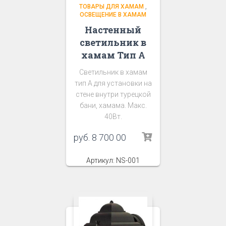
ТОВАРЫ ДЛЯ ХАМАМ
,
ОСВЕЩЕНИЕ В ХАМАМ
Настенный
светильник в
хамам Тип А
Светильник в хамам
тип А для установки на
стене внутри турецкой
бани, хамама. Макс.
40Вт.
руб.
8 700 00
Артикул: NS-001