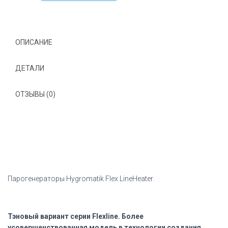
Hygromatik
Flex
LineHeater
Германия
ОПИСАНИЕ
ДЕТАЛИ
ОТЗЫВЫ (0)
Парогенераторы Hygromatik Flex LineHeater.
Тэновый вариант серии Flexline. Более
усовершенствованная модель в технологии создания