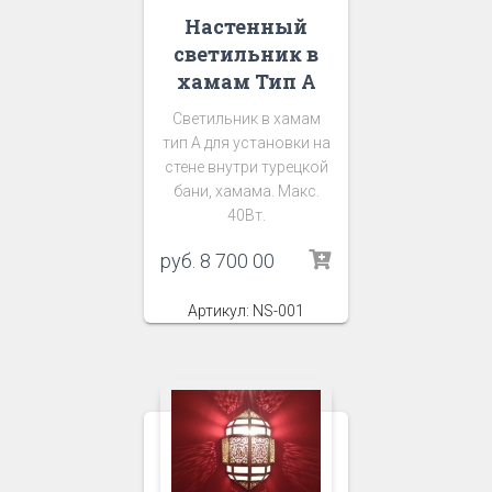
Настенный
светильник в
хамам Тип А
Светильник в хамам
тип А для установки на
стене внутри турецкой
бани, хамама. Макс.
40Вт.
руб.
8 700 00
Артикул: NS-001