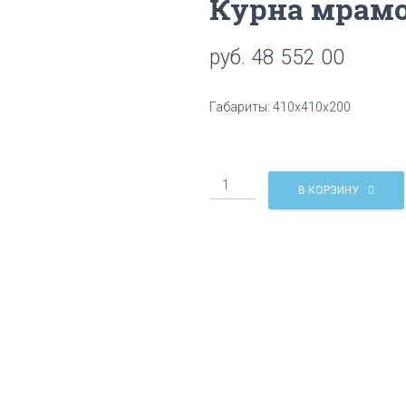
Курна мрам
руб.
48 552 00
Габариты: 410х410х200
Количество
В КОРЗИНУ
Курна
мраморная
КМ06