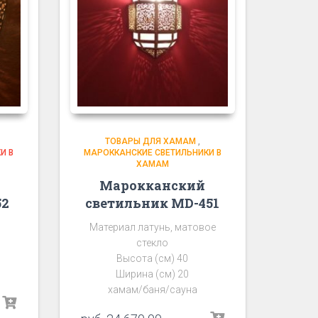
ТОВАРЫ ДЛЯ ХАМАМ
,
И В
МАРОККАНСКИЕ СВЕТИЛЬНИКИ В
ХАМАМ
Марокканский
52
светильник MD-451
Материал латунь, матовое
стекло
Высота (см) 40
Ширина (см) 20
хамам/баня/сауна