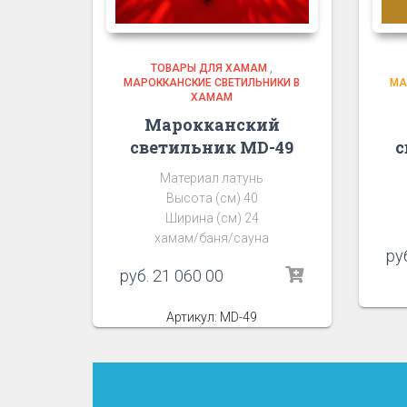
ТОВАРЫ ДЛЯ ХАМАМ
,
МАРОККАНСКИЕ СВЕТИЛЬНИКИ В
МА
ХАМАМ
Марокканский
светильник MD-49
с
Материал латунь
Высота (см) 40
Ширина (см) 24
хамам/баня/сауна
ру
руб.
21 060 00
Артикул: MD-49