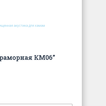
щенная акустика для хамам
мраморная КМ06”