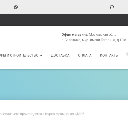
WhatsApp
Phone
Numbe
for
texting
Офис магазина:
Московская обл.,
г. Балашиха, мкр. имени Гагарина, д 10 с1
АРЫ И СТРОИТЕЛЬСТВО
ДОСТАВКА
ОПЛАТА
КОНТАКТЫ
российского производства
/ Курна мраморная КМ06