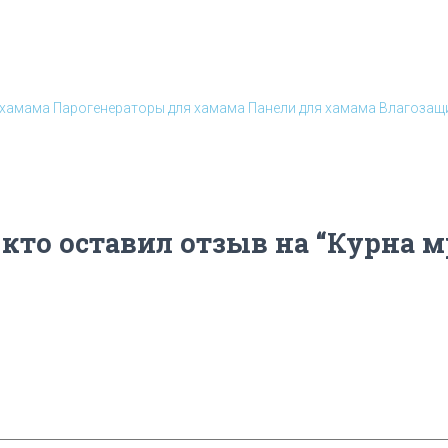
 хамама
Парогенераторы для хамама
Панели для хамама
Влагозащи
 кто оставил отзыв на “Курна 