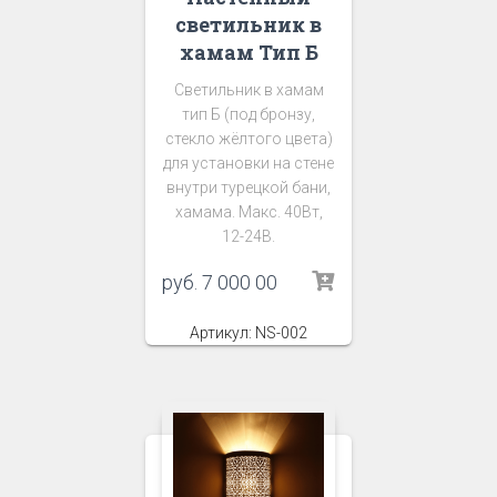
светильник в
хамам Тип Б
Светильник в хамам
тип Б (под бронзу,
стекло жёлтого цвета)
для установки на стене
внутри турецкой бани,
хамама. Макс. 40Вт,
12-24В.
руб.
7 000 00
Артикул: NS-002