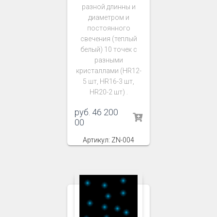
разной длинны и
диаметром и
постоянного
свечения (теплый
белый) 10 точек с
разными
кристаллами (HR12-
5 шт, HR16-3 шт,
HR20-2 шт) .
руб.
46 200
00
Артикул: ZN-004