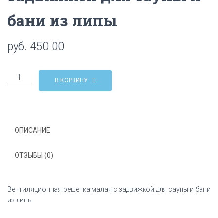
бани из липы
руб.
450 00
Количество
В КОРЗИНУ
Вентиляционная
решетка
малая
с
задвижкой
ОПИСАНИЕ
для
сауны
ОТЗЫВЫ (0)
и
бани
из
Вентиляционная решетка малая с задвижкой для сауны и бани
липы
из липы