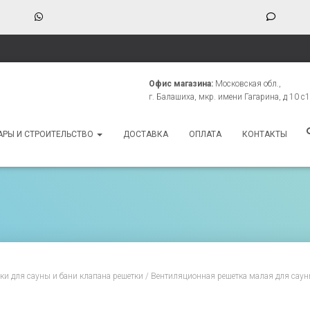
WhatsApp
Phone
Numbe
for
texting
Офис магазина:
Московская обл.,
г. Балашиха, мкр. имени Гагарина, д 10 с1
АРЫ И СТРОИТЕЛЬСТВО
ДОСТАВКА
ОПЛАТА
КОНТАКТЫ
и для сауны и бани клапана решетки
/ Вентиляционная решетка малая для саун