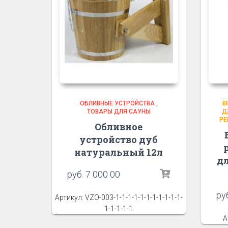
ОБЛИВНЫЕ УСТРОЙСТВА
,
В
ТОВАРЫ ДЛЯ САУНЫ
Д
РЕ
Обливное
устройство дуб
натуральный 12л
дл
руб.
7 000 00
ру
Артикул: VZO-003-1-1-1-1-1-1-1-1-1-1-1-
1-1-1-1-1
А