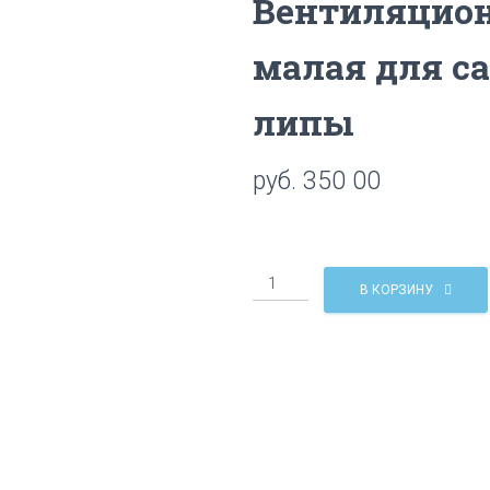
Вентиляцион
малая для са
липы
руб.
350 00
Количество
В КОРЗИНУ
Вентиляционная
решетка
малая
для
сауны
и
бани
из