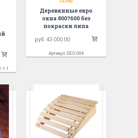
САУНЫ
Деревянные евро
окна 800?600 без
й
покраски липа
ый
руб.
43 000 00
Артикул: DEO-004
1-1-1