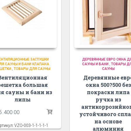
ЕНТИЛЯЦИОННЫЕ ЗАГЛУШКИ
ДЕРЕВЯННЫЕ ЕВРО ОКНА Д
ЛЯ САУНЫ И БАНИ КЛАПАНА
САУНЫ И БАНИ
,
ТОВАРЫ Д
ШЕТКИ
,
ТОВАРЫ ДЛЯ САУНЫ
САУНЫ
Вентиляционная
Деревянные евр
решетка большая
окна 500?500 без
я сауны и бани из
покраски липа
липы
ручка из
антикоррозийно
б.
400 00
устойчивого спла
на основе
ртикул: VZO-003-1-1-1-1-1
алюминия