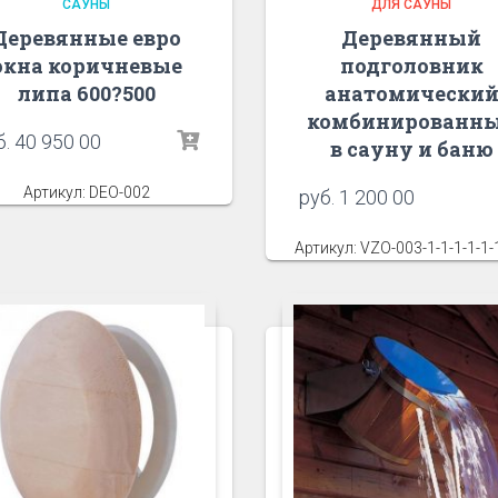
САУНЫ
ДЛЯ САУНЫ
Деревянные евро
Деревянный
окна коричневые
подголовник
липа 600?500
анатомически
комбинированн
б.
40 950 00
в сауну и баню
Артикул: DEO-002
руб.
1 200 00
Артикул: VZO-003-1-1-1-1-1-