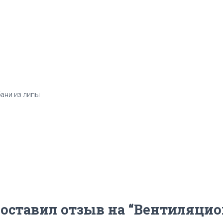
липы
ани из липы
 оставил отзыв на “Вентиляци