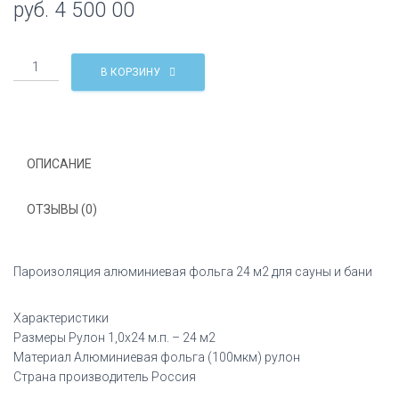
руб.
4 500 00
Количество
В КОРЗИНУ
Пароизоляция
алюминиевая
фольга
24
м2
ОПИСАНИЕ
для
сауны
ОТЗЫВЫ (0)
и
бани
Пароизоляция алюминиевая фольга 24 м2 для сауны и бани
Характеристики
Размеры Рулон 1,0х24 м.п. – 24 м2
Материал Алюминиевая фольга (100мкм) рулон
Страна производитель Россия