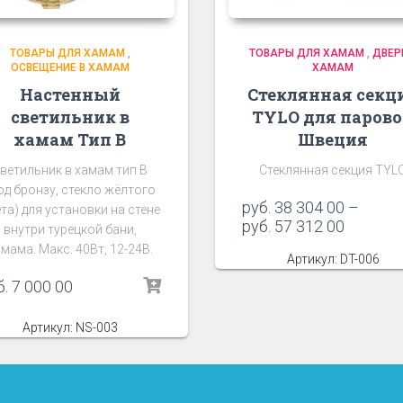
ТОВАРЫ ДЛЯ ХАМАМ
,
ТОВАРЫ ДЛЯ ХАМАМ
,
ДВЕР
ОСВЕЩЕНИЕ В ХАМАМ
ХАМАМ
Настенный
Стеклянная секц
светильник в
TYLO для паров
хамам Тип В
Швеция
ветильник в хамам тип В
Стеклянная секция TYL
од бронзу, стекло жёлтого
руб.
38 304 00
–
та) для установки на стене
руб.
57 312 00
внутри турецкой бани,
мама. Макс. 40Вт, 12-24В.
Артикул: DT-006
б.
7 000 00
Артикул: NS-003