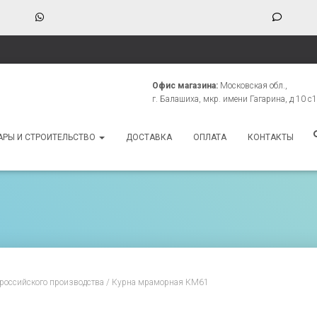
WhatsApp
Phone
Numbe
for
texting
Офис магазина:
Московская обл.,
г. Балашиха, мкр. имени Гагарина, д 10 с1
АРЫ И СТРОИТЕЛЬСТВО
ДОСТАВКА
ОПЛАТА
КОНТАКТЫ
российского производства
/ Курна мраморная КМ61