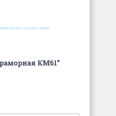
щенная акустика для хамам
мраморная КМ61”