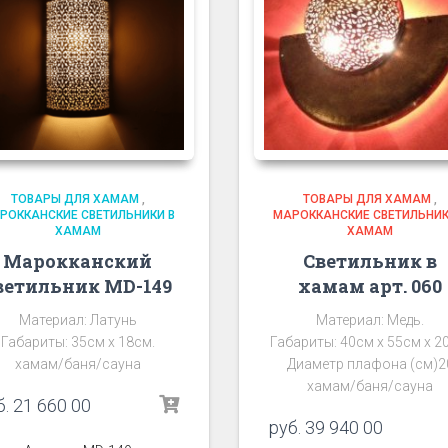
ТОВАРЫ ДЛЯ ХАМАМ
,
ТОВАРЫ ДЛЯ ХАМАМ
,
РОККАНСКИЕ СВЕТИЛЬНИКИ В
МАРОККАНСКИЕ СВЕТИЛЬНИК
ХАМАМ
ХАМАМ
Марокканский
Светильник в
ветильник MD-149
хамам арт. 060
Материал: Латунь
Материал: Медь.
Габариты: 35см х 18см.
Габариты: 40см х 55см х 2
хамам/баня/сауна
Диаметр плафона (см)2
хамам/баня/сауна
б.
21 660 00
руб.
39 940 00