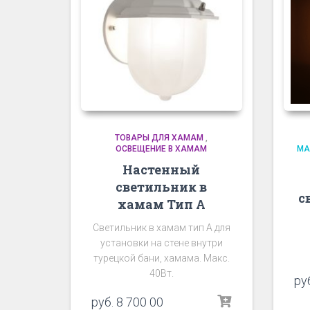
ТОВАРЫ ДЛЯ ХАМАМ
,
ОСВЕЩЕНИЕ В ХАМАМ
МА
Настенный
светильник в
с
хамам Тип А
Светильник в хамам тип А для
установки на стене внутри
турецкой бани, хамама. Макс.
40Вт.
ру
руб.
8 700 00