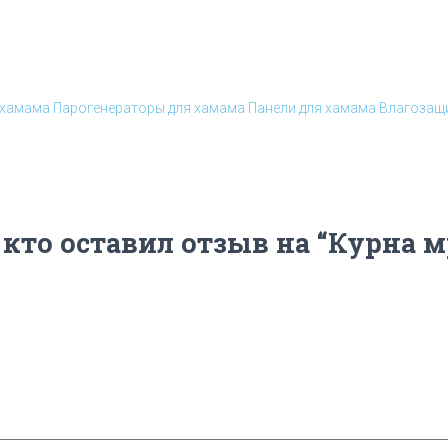
 хамама
Парогенераторы для хамама
Панели для хамама
Влагозащи
 кто оставил отзыв на “Курна 