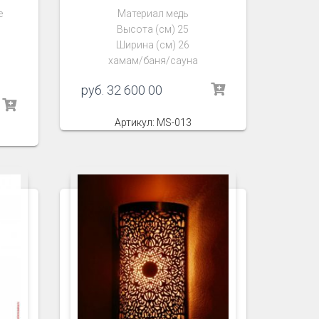
е
Материал медь
Высота (см) 25
Ширина (см) 26
хамам/баня/сауна
руб.
32 600 00
Артикул: MS-013