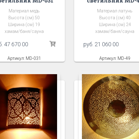
ветильник MD-031
светильник MD-
Материал медь
Материал латунь
Высота (см) 50
Высота (см) 40
Ширина (см) 19
Ширина (см) 24
хамам/баня/сауна
хамам/баня/сауна
б.
47 670 00
руб.
21 060 00
Артикул: MD-031
Артикул: MD-49