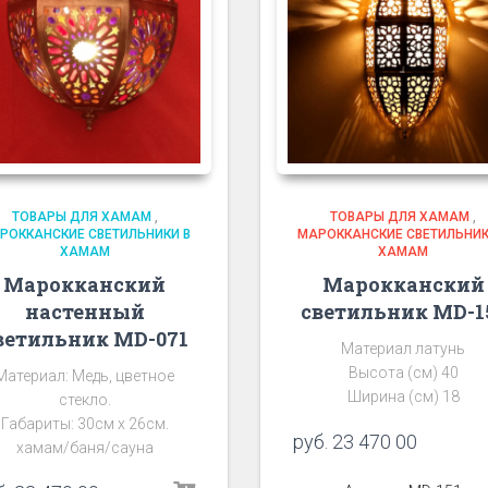
ТОВАРЫ ДЛЯ ХАМАМ
,
ТОВАРЫ ДЛЯ ХАМАМ
,
РОККАНСКИЕ СВЕТИЛЬНИКИ В
МАРОККАНСКИЕ СВЕТИЛЬНИК
ХАМАМ
ХАМАМ
Марокканский
Марокканский
настенный
светильник MD-1
ветильник MD-071
Материал латунь
Высота (см) 40
Материал: Медь, цветное
Ширина (см) 18
стекло.
Габариты: 30см х 26см.
руб.
23 470 00
хамам/баня/сауна