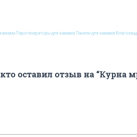
 хамама
Парогенераторы для хамама
Панели для хамама
Влагозащи
 кто оставил отзыв на “Курна 