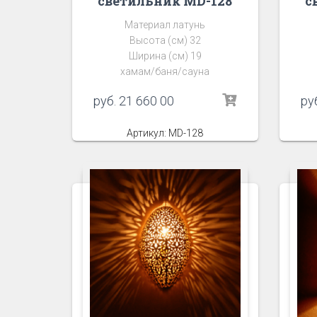
светильник MD-128
с
Материал латунь
Высота (см) 32
Ширина (см) 19
хамам/баня/сауна
руб.
21 660 00
ру
Артикул: MD-128