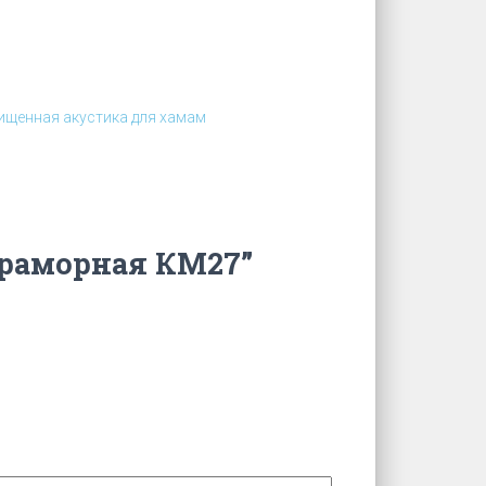
щенная акустика для хамам
мраморная КМ27”