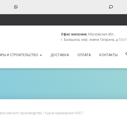
WhatsApp
Phone
Numbe
for
texting
Офис магазина:
Московская обл.,
г. Балашиха, мкр. имени Гагарина, д 10 с1
АРЫ И СТРОИТЕЛЬСТВО
ДОСТАВКА
ОПЛАТА
КОНТАКТЫ
российского производства
/ Курна мраморная КМ27