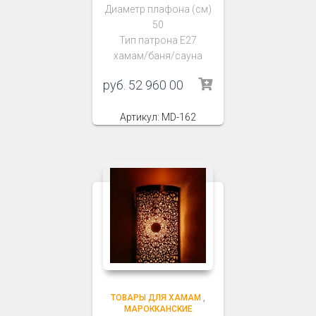
Диаметр плафона (см)
50
Тип патрона Е27
хамам/баня/сауна
руб.
52 960 00
Артикул: MD-162
ТОВАРЫ ДЛЯ ХАМАМ
,
МАРОККАНСКИЕ