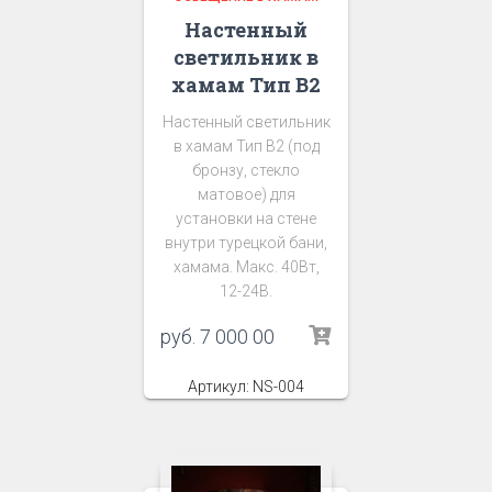
Настенный
светильник в
хамам Тип В2
Настенный светильник
в хамам Тип В2 (под
бронзу, стекло
матовое) для
установки на стене
внутри турецкой бани,
хамама. Макс. 40Вт,
12-24В.
руб.
7 000 00
Артикул: NS-004