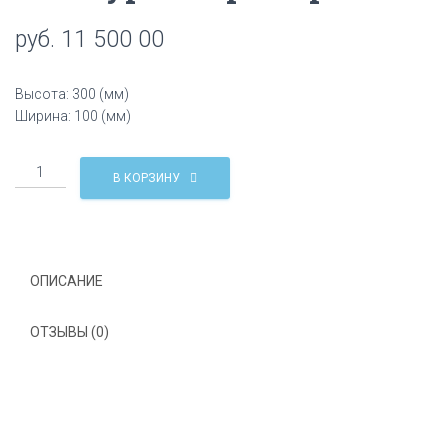
Ц
руб.
11 500 00
И
Ю
Высота: 300 (мм)
Ширина: 100 (мм)
Количество
В КОРЗИНУ
Абажур
из
мрамора
TFl4
ОПИСАНИЕ
ОТЗЫВЫ (0)