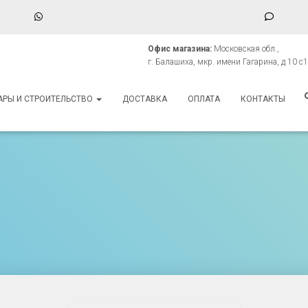
WhatsApp
Phone
Numbe
Офис магазина:
Московская обл.,
for
г. Балашиха, мкр. имени Гагарина, д 10 с1
texting
АРЫ И СТРОИТЕЛЬСТВО
ДОСТАВКА
ОПЛАТА
КОНТАКТЫ