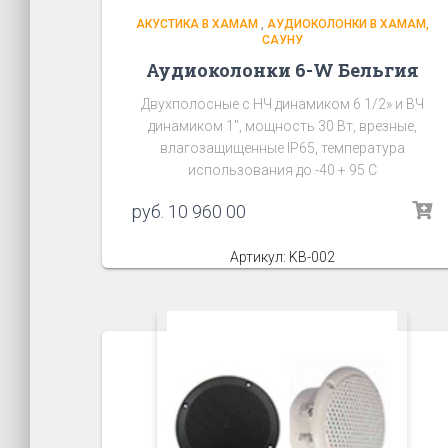
АКУСТИКА В ХАМАМ
,
АУДИОКОЛОНКИ В ХАМАМ,
САУНУ
Аудиоколонки 6-W Бельгия
Двухполосные с НЧ динамиком 6 1/2» и ВЧ
динамиком 1″, мощность 30 Вт, врезные,
влагозащищенные IP65, температура
использования до -40 + 95 C
руб.
10 960 00
Артикул: KB-002