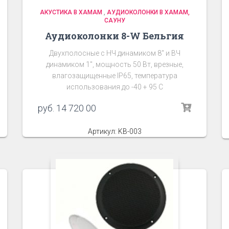
АКУСТИКА В ХАМАМ
,
АУДИОКОЛОНКИ В ХАМАМ,
САУНУ
Аудиоколонки 8-W Бельгия
Двухполосные с НЧ динамиком 8″ и ВЧ
динамиком 1″, мощность 50 Вт, врезные,
влагозащищенные IP65, температура
использования до -40 + 95 C
руб.
14 720 00
Артикул: KB-003