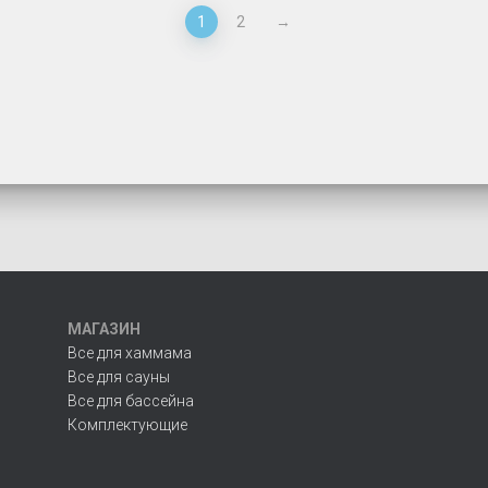
1
2
→
МАГАЗИН
Все для хаммама
Все для сауны
Все для бассейна
Комплектующие