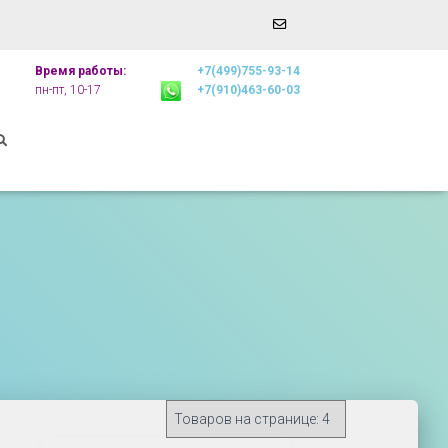
Email
r
Address
Время работы:
+7(499)755-93-14
пн-пт, 10-17
+7(910)463-60-03