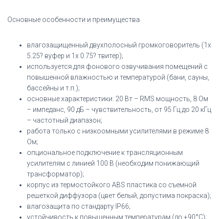
Основные особенности и преимущества
влагозащищенный двухполосный громкоговоритель (1х
5.25? вуфер и 1х 0.75? твитер);
используется для фонового озвучивания помещений с
повышенной влажностью и температурой (бани, сауны,
бассейны и т.п.);
основные характеристики: 20 Вт – RMS мощность, 8 Ом
– импеданс, 90 дБ – чувствительность, от 95 Гц до 20 кГц
– частотный диапазон;
работа только с низкоомными усилителями в режиме 8
Ом;
опциональное подключение к трансляционным
усилителям с линией 100 В (необходим понижающий
трансформатор);
корпус из термостойкого ABS пластика со съемной
решеткой диффузора (цвет белый, допустима покраска);
влагозащита по стандарту IP66;
устойчивость к повышенным температурам (до +90°C);