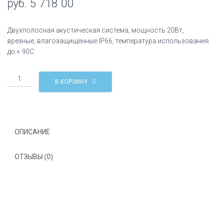
руб.
5 718 00
Двухполосная акустическая система, мощность 20Вт,
врезные, влагозащищённые IP66, температура использования
до + 90C
Количество
В КОРЗИНУ
WT58W
CVGaudio
Встраиваемый
двухполосный
влагозащищенный
ОПИСАНИЕ
громкоговоритель
ОТЗЫВЫ (0)