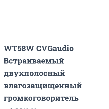
Ц
И
Ю
WT58W CVGaudio
Встраиваемый
двухполосный
влагозащищенный
громкоговоритель