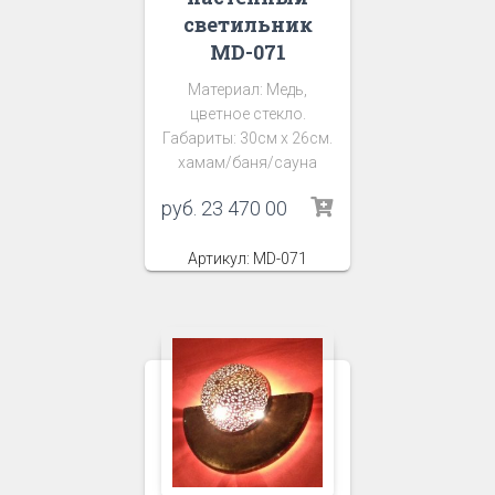
светильник
MD-071
Материал: Медь,
цветное стекло.
Габариты: 30см х 26см.
хамам/баня/сауна
руб.
23 470 00
Артикул: MD-071