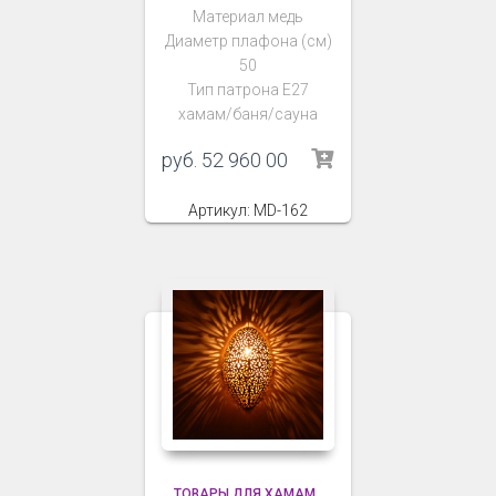
Материал медь
Диаметр плафона (см)
50
Тип патрона Е27
хамам/баня/сауна
руб.
52 960 00
Артикул: MD-162
ТОВАРЫ ДЛЯ ХАМАМ
,