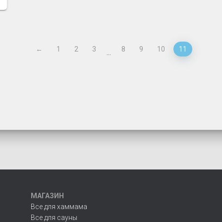
←
1
2
3
8
9
10
11
…
МАГАЗИН
Все для хаммама
Все для сауны