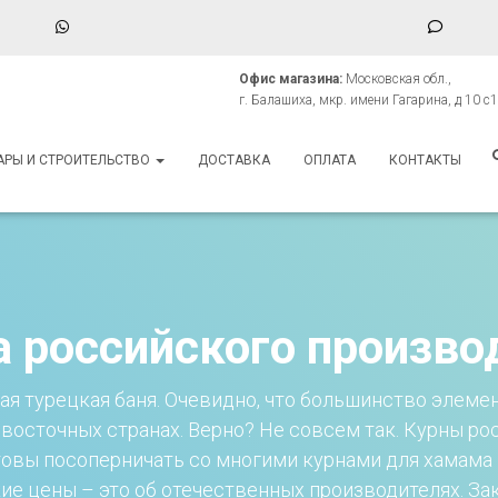
WhatsApp
Phone
Numbe
Офис магазина:
Московская обл.,
for
г. Балашиха, мкр. имени Гагарина, д 10 с1
texting
АРЫ И СТРОИТЕЛЬСТВО
ДОСТАВКА
ОПЛАТА
КОНТАКТЫ
а российского произво
ая турецкая баня. Очевидно, что большинство элемен
восточных странах. Верно? Не совсем так. Курны ро
товы посоперничать со многими курнами для хамама
кие цены – это об отечественных производителях. За