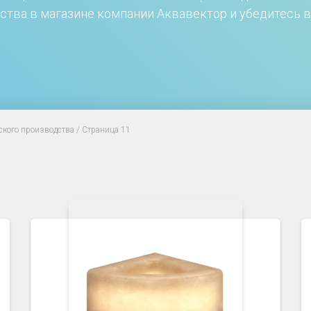
ства в магазине компании Аквавектор и убедитесь в 
ского производства
/ Страница 11