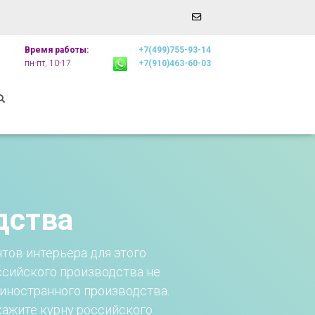
Email
r
Address
Время работы:
+7(499)755-93-14
пн-пт, 10-17
+7(910)463-60-03
дства
тов интерьера для этого
ссийского производства не
 иностранного производства.
кажите курну российского