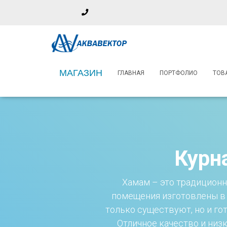
Phone
Number
+74997559314
+79104636003 (WhatsApp)
for
calling
Московская обл., г. Балашиха, мкр. имени Гагарина, д 10 с1
МАГАЗИН
ГЛАВНАЯ
ПОРТФОЛИО
ТОВ
Курн
Хамам – это традиционн
помещения изготовлены в 
только существуют, но и го
Отличное качество и низ