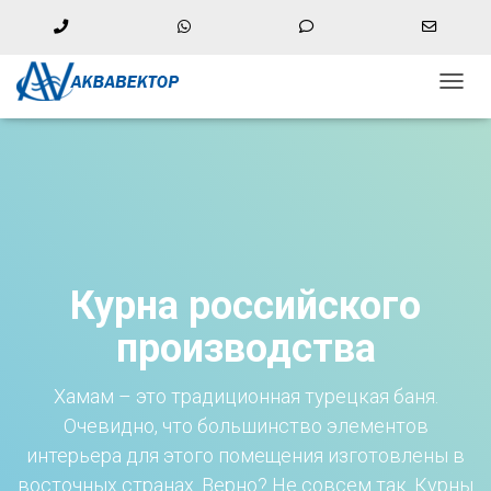
Phone
WhatsApp
Phone
Email
Number
Number
Addres
+74997559314
+79104636003 (WhatsApp)
for
for
ПЕРЕ
calling
texting
НАВИ
Московская обл., г. Балашиха, мкр. имени Гагарина, д 10 с1
Курна российского
производства
Хамам – это традиционная турецкая баня.
Очевидно, что большинство элементов
интерьера для этого помещения изготовлены в
восточных странах. Верно? Не совсем так. Курны