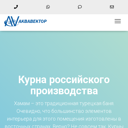
Phone
WhatsApp
Phone
Email
Number
Number
Addres
+74997559314
+79104636003 (WhatsApp)
for
for
ПЕРЕ
calling
texting
НАВИ
Московская обл., г. Балашиха, мкр. имени Гагарина, д 10 с1
Курна российского
производства
Хамам – это традиционная турецкая баня.
Очевидно, что большинство элементов
интерьера для этого помещения изготовлены в
восточных странах. Верно? Не совсем так. Курны