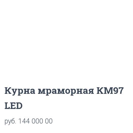
Ц
И
Ю
Курна мраморная КМ97
LED
руб.
144 000 00