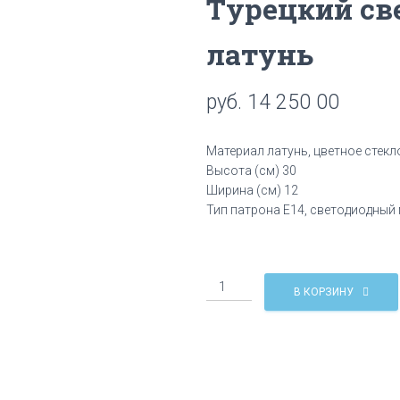
Турецкий св
латунь
руб.
14 250 00
Материал латунь, цветное стекл
Высота (см) 30
Ширина (см) 12
Тип патрона Е14, светодиодный
Количество
В КОРЗИНУ
Турецкий
светильник
WO-
12S
латунь