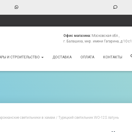
WhatsApp
Phone
Numbe
for
texting
Офис магазина:
Московская обл.,
г. Балашиха, мкр. имени Гагарина, д 10 с1
АРЫ И СТРОИТЕЛЬСТВО
ДОСТАВКА
ОПЛАТА
КОНТАКТЫ
рокканские светильники в хамам
/ Турецкий светильник WO-12S латунь