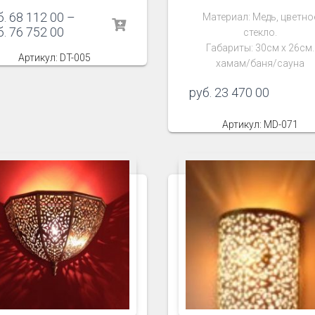
б.
68 112 00
–
Материал: Медь, цветно
б.
76 752 00
стекло.
Габариты: 30см х 26см.
Артикул: DT-005
хамам/баня/сауна
руб.
23 470 00
Артикул: MD-071