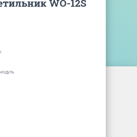
етильник WO-12S
о
 модуль