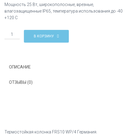
Мощность 25 Вт, широкополосные, врезные,
влагозащищенные IP65, температура использования до -40
+120 C
Количество
В КОРЗИНУ
Термостойкая
колонка
FRS10
WP/4
Германия
ОПИСАНИЕ
ОТЗЫВЫ (0)
Термостойкая колонка FRS10 WP/4 Германия.