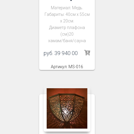
Материал: Медь.
Габариты: 40см х 55см
х 20см.
Диаметр плафона
(см)20
хамам/баня/сауна
руб.
39 940 00
Артикул: MS-016