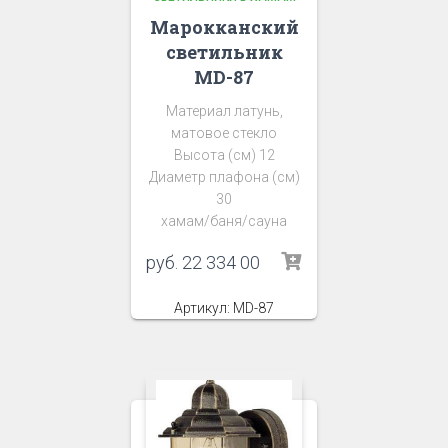
Марокканский
светильник
MD-87
Материал латунь,
матовое стекло
Высота (см) 12
Диаметр плафона (см)
30
хамам/баня/сауна
руб.
22 334 00
Артикул: MD-87