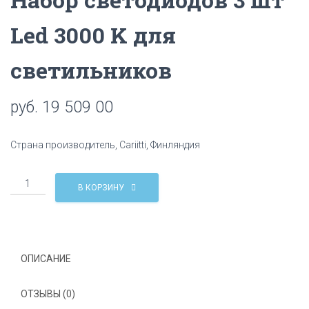
Led 3000 K для
светильников
руб.
19 509 00
Страна производитель, Cariitti, Финляндия
Количество
В КОРЗИНУ
Набор
светодиодов
3
шт
Led
ОПИСАНИЕ
3000
K
ОТЗЫВЫ (0)
для