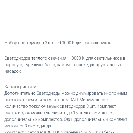
светильников
Набор светодиодов 3 шт Led 3000 K для светильников
Светодиодов теплого свечения — 3000 К, для светильников в
паровую, турецкую, баню, хамам , а также для хрустальных
насадок.
Характеристики
Дополнительно Светодиоды можно диммировать кнопочным
выключателем или регулятором DALI, Минимальное
количество подключаемых светодиодов 3 шт. Комплект
светодиодов можно увеличить до 15 штук с помощью
дополнительных комплектов. Один дополнительный комплект
включает 3 светодиода.
Комплект Светодиод 3000 К с кабелем 5 м, 3 шт.Кабель-