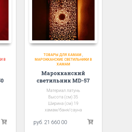
ТОВАРЫ ДЛЯ ХАМАМ
,
И В
МАРОККАНСКИЕ СВЕТИЛЬНИКИ В
ХАМАМ
Марокканский
50
светильник MD-57
Материал латунь
Высота (см) 35
Ширина (см) 19
хамам/баня/сауна
руб.
21 660 00