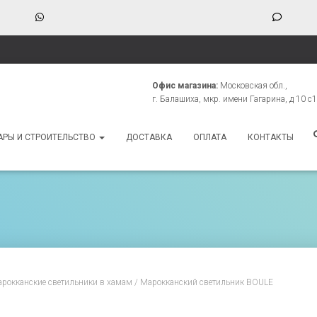
WhatsApp
Phone
Numbe
for
texting
Офис магазина:
Московская обл.,
г. Балашиха, мкр. имени Гагарина, д 10 с1
АРЫ И СТРОИТЕЛЬСТВО
ДОСТАВКА
ОПЛАТА
КОНТАКТЫ
рокканские светильники в хамам
/ Марокканский светильник BOULE