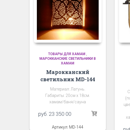
ТОВАРЫ ДЛЯ ХАМАМ
,
МАРОККАНСКИЕ СВЕТИЛЬНИКИ В
ХАМАМ
Марокканский
светильник MD-144
Материал: Латунь.
С
Габариты: 20см х 18см.
(п
хамам/баня/сауна
цве
руб.
23 350 00
ха
Артикул: MD-144
ру