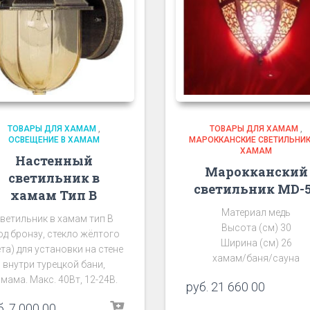
ТОВАРЫ ДЛЯ ХАМАМ
,
ТОВАРЫ ДЛЯ ХАМАМ
,
ОСВЕЩЕНИЕ В ХАМАМ
МАРОККАНСКИЕ СВЕТИЛЬНИК
ХАМАМ
Настенный
Марокканский
светильник в
светильник MD-
хамам Тип В
Материал медь
ветильник в хамам тип В
Высота (см) 30
од бронзу, стекло жёлтого
Ширина (см) 26
та) для установки на стене
хамам/баня/сауна
внутри турецкой бани,
мама. Макс. 40Вт, 12-24В.
руб.
21 660 00
б.
7 000 00