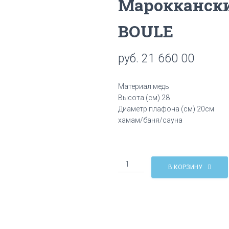
Мароккански
BOULE
руб.
21 660 00
Материал медь
Высота (см) 28
Диаметр плафона (см) 20см
хамам/баня/сауна
Количество
В КОРЗИНУ
Марокканский
светильник
BOULE