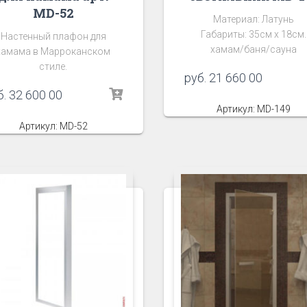
MD-52
Материал: Латунь
Габариты: 35см х 18см.
Настенный плафон для
хамам/баня/сауна
хамама в Марроканском
стиле.
руб.
21 660 00
б.
32 600 00
Артикул: MD-149
Артикул: MD-52