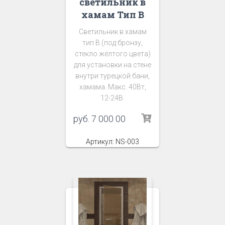
светильник в
хамам Тип В
Светильник в хамам
тип В (под бронзу,
стекло жёлтого цвета)
для установки на стене
внутри турецкой бани,
хамама. Макс. 40Вт,
12-24В.
руб.
7 000 00
Артикул: NS-003