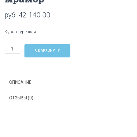
Ц
И
руб.
42 140 00
Ю
Курна турецкая
Количество
В КОРЗИНУ
Курна
TSL-
7
Бежевый
мрамор
ОПИСАНИЕ
ОТЗЫВЫ (0)