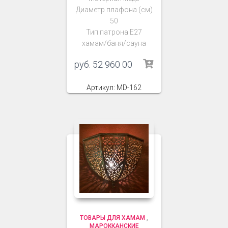
Диаметр плафона (см)
50
Тип патрона Е27
хамам/баня/сауна
руб.
52 960 00
Артикул: MD-162
ТОВАРЫ ДЛЯ ХАМАМ
,
МАРОККАНСКИЕ