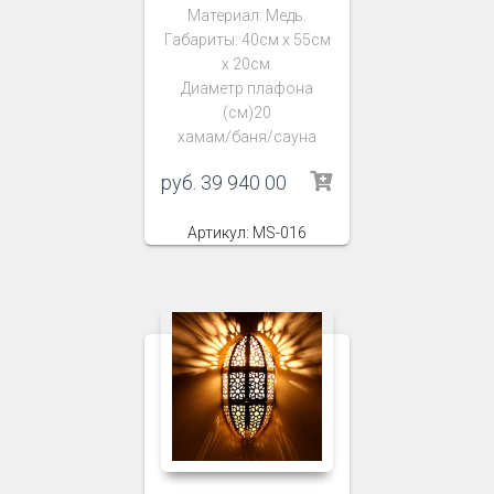
Материал: Медь.
Габариты: 40см х 55см
х 20см.
Диаметр плафона
(см)20
хамам/баня/сауна
руб.
39 940 00
Артикул: MS-016