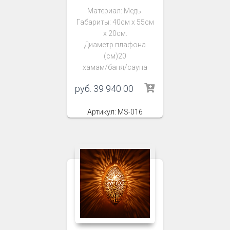
Материал: Медь.
Габариты: 40см х 55см
х 20см.
Диаметр плафона
(см)20
хамам/баня/сауна
руб.
39 940 00
Артикул: MS-016