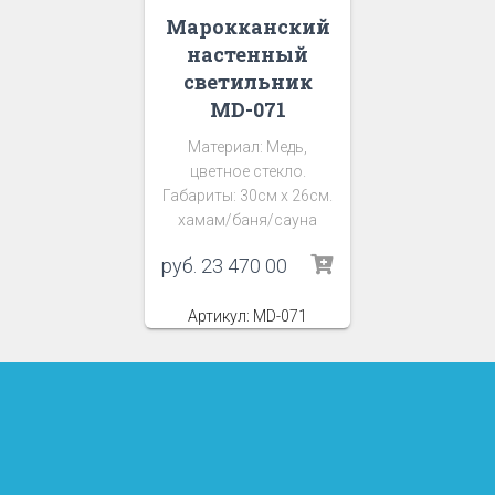
Марокканский
настенный
светильник
MD-071
Материал: Медь,
цветное стекло.
Габариты: 30см х 26см.
хамам/баня/сауна
руб.
23 470 00
Артикул: MD-071