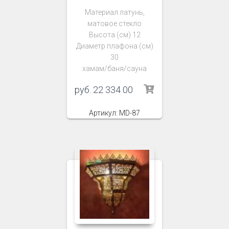
Материал латунь,
матовое стекло
Высота (см) 12
Диаметр плафона (см)
30
хамам/баня/сауна
руб.
22 334 00
Артикул: MD-87