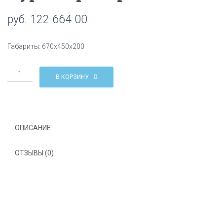
Ц
руб.
122 664 00
И
Ю
Габариты: 670х450х200
Количество
В КОРЗИНУ
Курна
мраморная
КМ17
ОПИСАНИЕ
ОТЗЫВЫ (0)