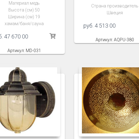
Материал медь
Страна производитель
Высота (см) 50
Швеция
Ширина (см) 19
хамам/баня/сауна
руб.
4 513 00
б.
47 670 00
Артикул: AQPU-380
Артикул: MD-031