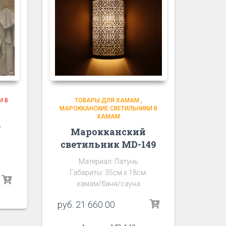
И В
ТОВАРЫ ДЛЯ ХАМАМ
,
МАРОККАНСКИЕ СВЕТИЛЬНИКИ В
ХАМАМ
d
Марокканский
светильник MD-149
Материал: Латунь
Габариты: 35см х 18см.
хамам/баня/сауна
руб.
21 660 00