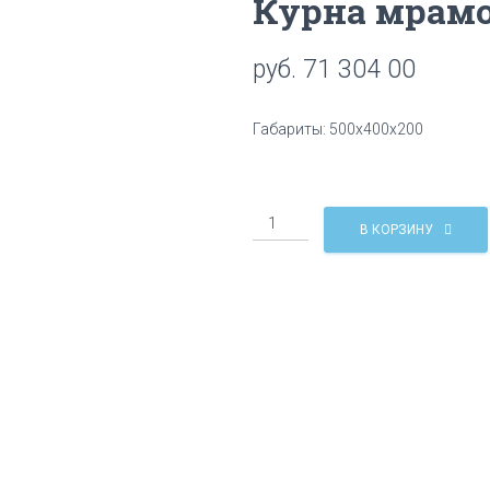
Курна мрам
руб.
71 304 00
Габариты: 500х400х200
Количество
В КОРЗИНУ
Курна
мраморная
КМ14