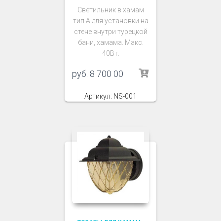
Светильник в хамам
тип А для установки на
стене внутри турецкой
бани, хамама. Макс.
40Вт.
руб.
8 700 00
Артикул: NS-001