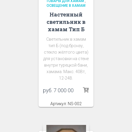
ТОВАРЫ ДЛЯ ХАМАМ
,
ОСВЕЩЕНИЕ В ХАМАМ
Настенный
светильник в
хамам Тип Б
Светильник в хамам
тип Б (под бронзу,
стекло жёлтого цвета)
для установки на стене
внутри турецкой бани,
хамама. Макс. 40Вт,
12-24В.
руб.
7 000 00
Артикул: NS-002