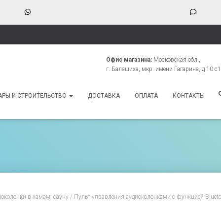
WhatsApp
Phone
Numbe
for
texting
Офис магазина:
Московская обл.,
г. Балашиха, мкр. имени Гагарина, д 10 с1
АРЫ И СТРОИТЕЛЬСТВО
ДОСТАВКА
ОПЛАТА
КОНТАКТЫ
околонки в хамам, сауну
/ Пульт управления аудиоколонками с функцией Blueto