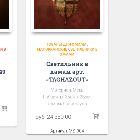
ТОВАРЫ ДЛЯ ХАМАМ
,
И В
МАРОККАНСКИЕ СВЕТИЛЬНИКИ В
ХАМАМ
Светильник в
49
хамам арт.
«TAGHAZOUT»
Материал: Медь
Габариты: 35см х 28см.
хамам/баня/сауна
руб.
24 380 00
Артикул: MS-004