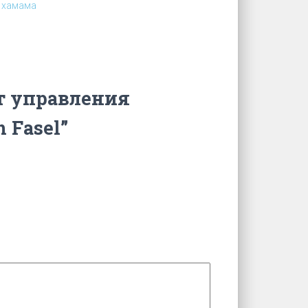
 хамама
ьт управления
 Fasel”