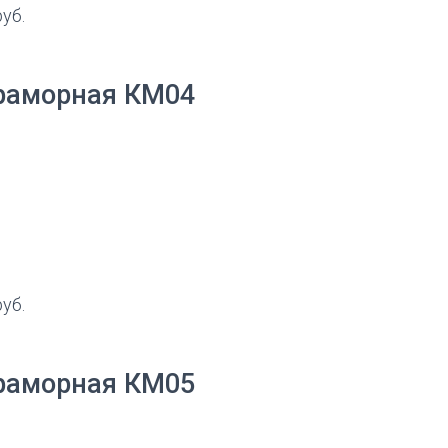
руб.
раморная КМ04
руб.
раморная КМ05