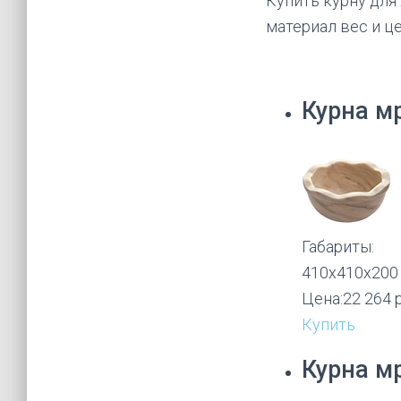
Купить курну для
материал вес и ц
Курна м
Габариты:
410х410х200
Цена:
22 264 
Купить
Курна м