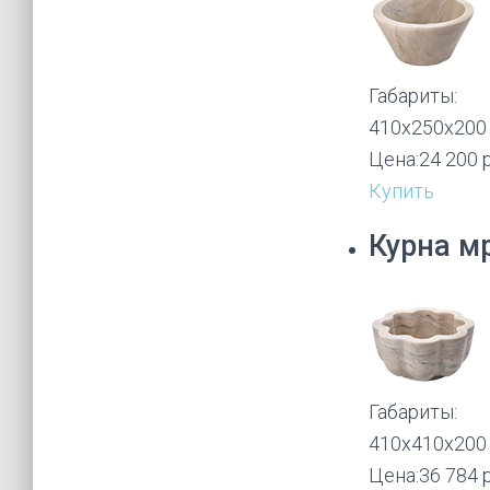
Габариты:
410х250х200
Цена:
24 200 
Купить
Курна м
Габариты:
410х410х200
Цена:
36 784 