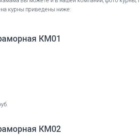
 хамама Вы можете и в нашей компании, фото курны, 
ена курны приведены ниже:
раморная КМ01
руб.
раморная КМ02