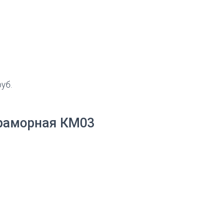
руб.
раморная КМ03