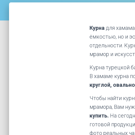
Курна
для хамама
ёмкостью, но и э
отдельности. Кур
мрамор и искусс
Курна турецкой б
В хамаме курна 
круглой, овальн
Чтобы найти курн
мрамора, Вам нуж
купить.
На сегод
готовой продукци
фото реальных ч