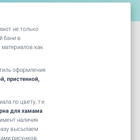
пают не только
й бани в
х материалов как
стиль оформления.
й, пристенной,
ла по цвету, т.е.
рна для хамама
имент наличия
сразу высылаем
ками рисунков