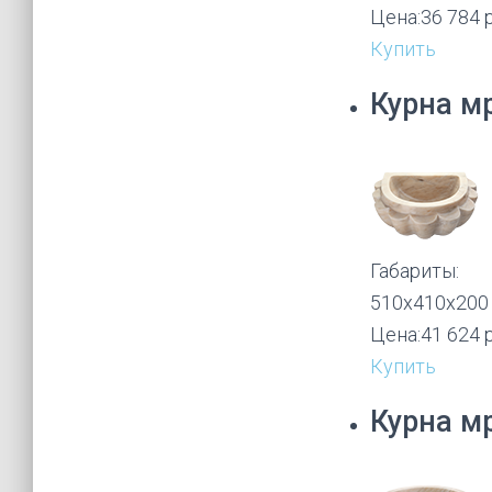
Цена:
36 784 
Купить
Курна м
Габариты:
510х410х200
Цена:
41 624 
Купить
Курна м