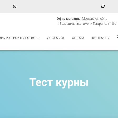
WhatsApp
Phone
Numbe
Офис магазина:
Московская обл.,
for
г. Балашиха, мкр. имени Гагарина, д 10 с1
texting
АРЫ И СТРОИТЕЛЬСТВО
ДОСТАВКА
ОПЛАТА
КОНТАКТЫ
Тест курны