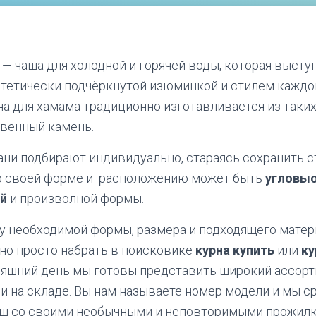
 — чашa для холодной и горячей воды, которая высту
стетически подчёркнутой изюминкой и стилем каждо
на для хамама традиционно изготавливается из таки
твенный камень.
ани подбирают индивидуально, стараясь сохранить 
по своей форме и расположению может быть
угловыо
ой
и произволной формы.
у необходимой формы, размера и подходящего материа
но просто набрать в поисковике
курна купить
или
ку
няшний день мы готовы представить широкий ассорт
и на складе. Вы нам называете номер модели и мы 
аш со своими необычными и неповторимыми прожил