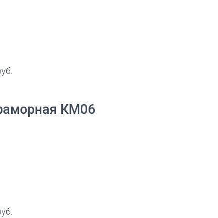
руб.
раморная КМ06
руб.