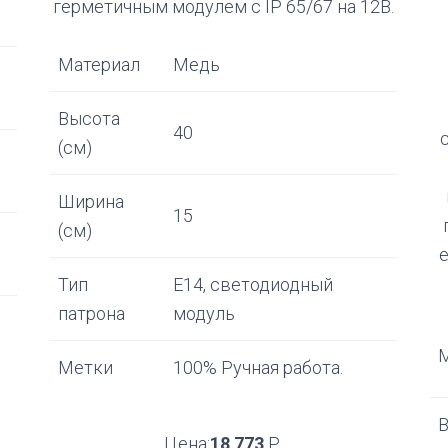
герметичным модулем с IP 65/67 на 12В.
Материал
Медь
Высота
40
(см)
Ширина
15
(см)
Тип
Е14, светодиодный
патрона
модуль
Метки
100% Ручная работа.
В
Цена:
18 773
Р