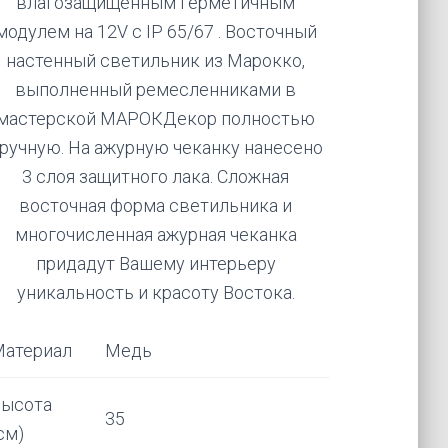
влагозащищенным герметичным
модулем на 12V с IP 65/67 . Восточный
настенный светильник из Марокко,
выполненный ремесленниками в
мастерской МАРОКДекор полностью
ручную. На ажурную чеканку нанесено
3 слоя защитного лака. Сложная
восточная форма светильника и
многочисленная ажурная чеканка
придадут Вашему интерьеру
уникальность и красоту Востока.
Материал
Медь
Высота
35
см)