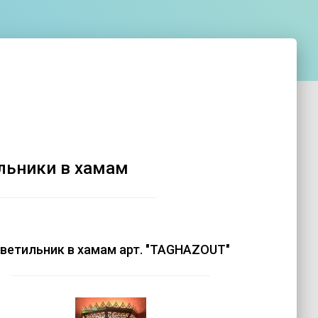
5%
5%
Звёздное небо
Звёздное небо
льники в хамам
ветильник в хамам арт. "TAGHAZOUT"