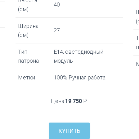
Высота
40
(см)
(
Ширина
27
(см)
Тип
Е14, светодиодный
патрона
модуль
Метки
100% Ручная работа.
Цена:
19 750
Р
КУПИТЬ