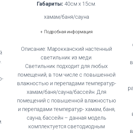
Габариты:
40см х 15см.
хамам/баня/сауна
Подробная информация
Описание: Марокканский настенный
й
светильник из меди.
.
в
Светильник подходит для любых
помещений, в том числе с повышенной
р-
влажностью и перепадами температур-
р
хамам/баня/сауна/бассейн. Для
помещений с повышенной влажностью
и перепадами температур- хамам, баня,
сауна, бассейн – данная модель
.
комплектуется светодиодным
в