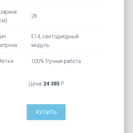
Ширина
28
см)
Тип
Е14, светодиодный
патрона
модуль
Метки
100% Ручная работа.
Цена:
24 380
Р
КУПИТЬ