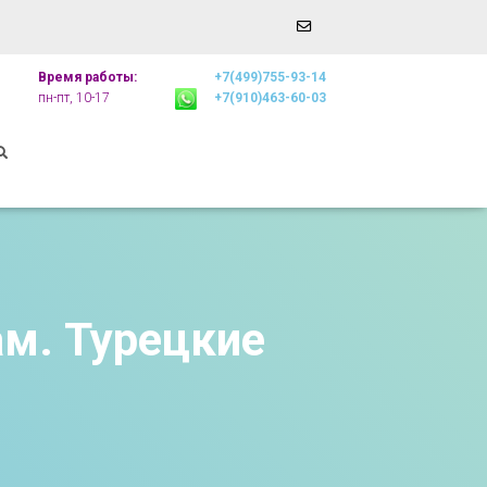
Email
r
Address
Время работы:
+7(499)755-93-14
пн-пт, 10-17
+7(910)463-60-03
м. Турецкие