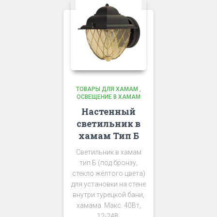
ТОВАРЫ ДЛЯ ХАМАМ
,
ОСВЕЩЕНИЕ В ХАМАМ
Настенный
светильник в
хамам Тип Б
Светильник в хамам
тип Б (под бронзу,
стекло жёлтого цвета)
для установки на стене
внутри турецкой бани,
хамама. Макс. 40Вт,
12-24В.