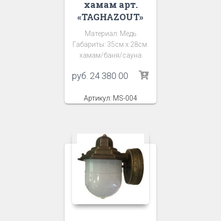
хамам арт.
«TAGHAZOUT»
Материал: Медь
Габариты: 35см х 28см.
хамам/баня/сауна
руб.
24 380 00
Артикул: MS-004