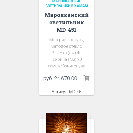
МАРОККАНСКИЕ
СВЕТИЛЬНИКИ В ХАМАМ
Марокканский
светильник
MD-451
Материал латунь,
матовое стекло
Высота (см) 40
Ширина (см) 20
хамам/баня/сауна
руб.
24 670 00
Артикул: MD-45