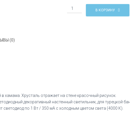
Количество
В КОРЗИНУ
Светильник
настенный
в
хамамв
Kihla
ЫВЫ (0)
Led
й в хамама. Хрусталь отражает на стене красочный рисунок.
диодный декоративный настенный светильник, для турецкой бани
светодиод по 1 Вт / 350 мА с холодным цветом света (4000 К).