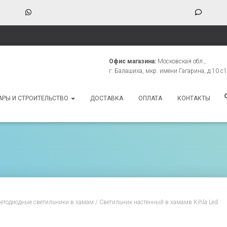
WhatsApp
Phone
Numbe
for
texting
Офис магазина:
Московская обл.,
г. Балашиха, мкр. имени Гагарина, д 10 с1
АРЫ И СТРОИТЕЛЬСТВО
ДОСТАВКА
ОПЛАТА
КОНТАКТЫ
етодиодные светильники в хамам
/ Светильник настенный в хамамв Kihla Led