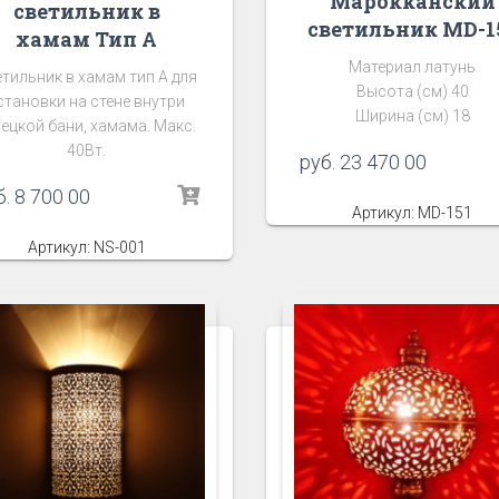
Марокканский
светильник в
светильник MD-1
хамам Тип А
Материал латунь
тильник в хамам тип А для
Высота (см) 40
становки на стене внутри
Ширина (см) 18
рецкой бани, хамама. Макс.
40Вт.
руб.
23 470 00
б.
8 700 00
Артикул: MD-151
Артикул: NS-001