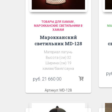
ТОВАРЫ ДЛЯ ХАМАМ
,
МАРОККАНСКИЕ СВЕТИЛЬНИКИ В
МА
ХАМАМ
Марокканский
светильник MD-128
с
Материал латунь
Высота (см) 32
Ширина (см) 19
хамам/баня/сауна
ру
руб.
21 660 00
Артикул: MD-128