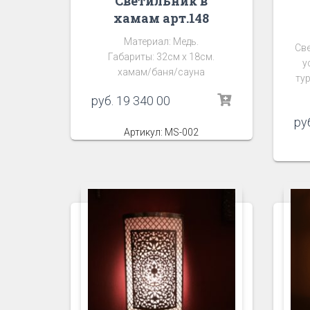
Светильник в
хамам арт.148
Материал: Медь.
Све
Габариты: 32см х 18см.
у
хамам/баня/сауна
ту
руб.
19 340 00
ру
Артикул: MS-002