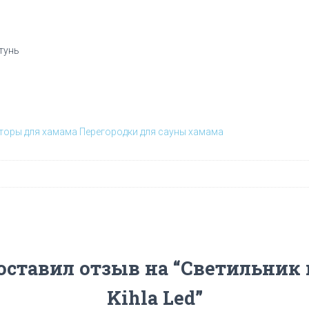
тунь
торы для хамама
Перегородки для сауны хамама
 оставил отзыв на “Светильник
Kihla Led”