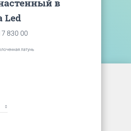
настенный в
 Led
7 830 00
золоченная латунь