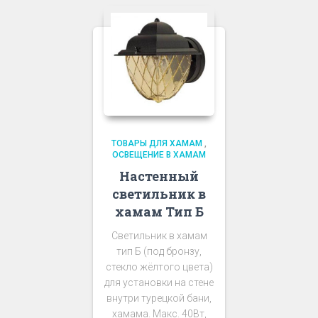
ТОВАРЫ ДЛЯ ХАМАМ
,
ОСВЕЩЕНИЕ В ХАМАМ
Настенный
светильник в
хамам Тип Б
Светильник в хамам
тип Б (под бронзу,
стекло жёлтого цвета)
для установки на стене
внутри турецкой бани,
хамама. Макс. 40Вт,