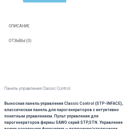
управления
Classic
Control
Финляндия
ОПИСАНИЕ
ОТЗЫВЫ (0)
Панель управления Classic Control.
Выносная панель управления Classic Control (STP-INFACE),
классическая панель для парогенераторов с интуитивно
понятным управлением. Пульт управления для
парогенераторов фирмы SAWO серий STP,STN. Управление
всеми основными функциями — включение/отключение,