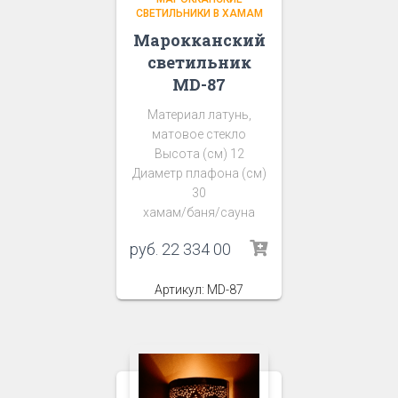
СВЕТИЛЬНИКИ В ХАМАМ
Марокканский
светильник
MD-87
Материал латунь,
матовое стекло
Высота (см) 12
Диаметр плафона (см)
30
хамам/баня/сауна
руб.
22 334 00
Артикул: MD-87