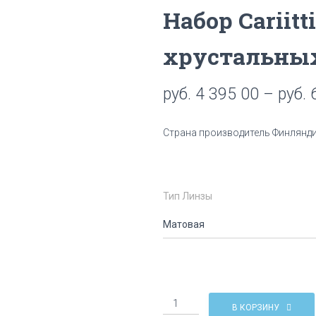
Набор Cariitt
хрустальных
руб.
4 395 00
–
руб.
6
Страна производитель Финлянд
Тип Линзы
Количество
В КОРЗИНУ