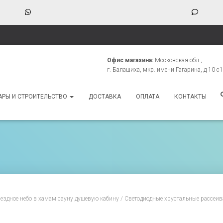
WhatsApp
Phone
Numbe
for
texting
Офис магазина:
Московская обл.,
г. Балашиха, мкр. имени Гагарина, д 10 с1
АРЫ И СТРОИТЕЛЬСТВО
ДОСТАВКА
ОПЛАТА
КОНТАКТЫ
ездное небо в хамам сауну душевую кабину
/
Светодиодные хрустальные рассеив