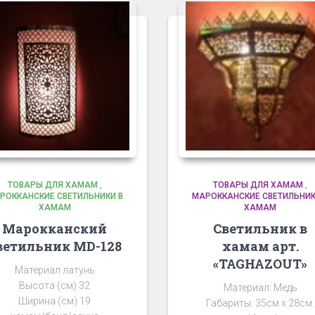
ТОВАРЫ ДЛЯ ХАМАМ
,
ТОВАРЫ ДЛЯ ХАМАМ
,
РОККАНСКИЕ СВЕТИЛЬНИКИ В
МАРОККАНСКИЕ СВЕТИЛЬНИК
ХАМАМ
ХАМАМ
Марокканский
Светильник в
ветильник MD-128
хамам арт.
«TAGHAZOUT»
Материал латунь
Высота (см) 32
Материал: Медь
Ширина (см) 19
Габариты: 35см х 28см.