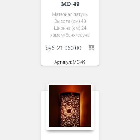
MD-49
Материал латунь
Высота (см) 40
Ширина (см) 24
хамам/баня/сауна
руб.
21 060 00
Артикул: MD-49