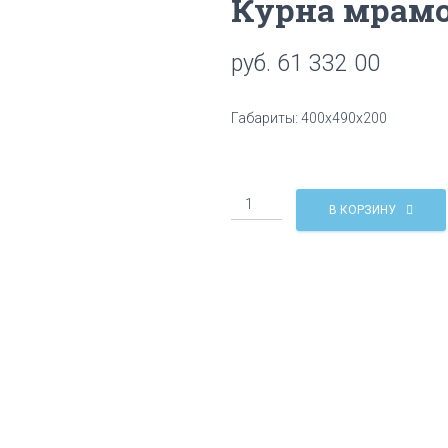
Курна мрамо
руб.
61 332 00
Габариты: 400х490х200
Количество
В КОРЗИНУ
Курна
мраморная
КМ11