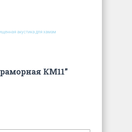
щенная акустика для хамам
мраморная КМ11”