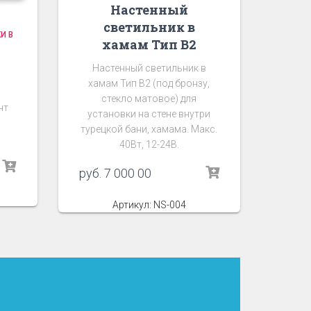
Настенный
светильник в
И В
хамам Тип В2
Настенный светильник в
хамам Тип В2 (под бронзу,
стекло матовое) для
нт
установки на стене внутри
турецкой бани, хамама. Макс.
40Вт, 12-24В.
руб.
7 000 00
Артикул: NS-004