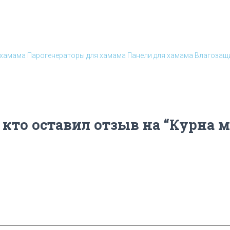
 хамама
Парогенераторы для хамама
Панели для хамама
Влагозащи
 кто оставил отзыв на “Курна 