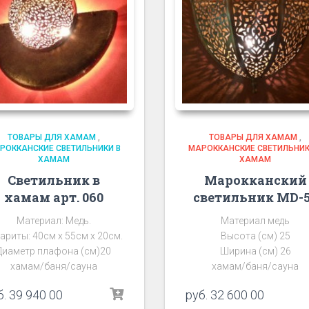
ТОВАРЫ ДЛЯ ХАМАМ
,
ТОВАРЫ ДЛЯ ХАМАМ
,
РОККАНСКИЕ СВЕТИЛЬНИКИ В
МАРОККАНСКИЕ СВЕТИЛЬНИК
ХАМАМ
ХАМАМ
Светильник в
Марокканский
хамам арт. 060
светильник MD-
Материал: Медь.
Материал медь
ариты: 40см х 55см х 20см.
Высота (см) 25
Диаметр плафона (см)20
Ширина (см) 26
хамам/баня/сауна
хамам/баня/сауна
б.
39 940 00
руб.
32 600 00