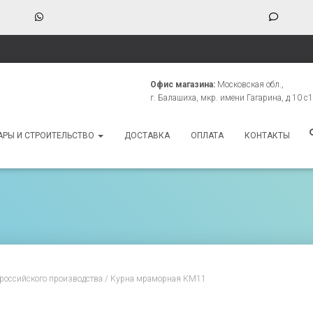
WhatsApp
Phone
Numbe
for
texting
Офис магазина:
Московская обл.,
г. Балашиха, мкр. имени Гагарина, д 10 с1
АРЫ И СТРОИТЕЛЬСТВО
ДОСТАВКА
ОПЛАТА
КОНТАКТЫ
российского производства
/ Курна мраморная КМ11