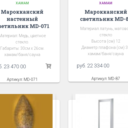
ХАМАМ
ХАМАМ
Марокканский
Марокканский
настенный
светильник MD-
ветильник MD-071
Материал латунь, матов
стекло
Материал: Медь, цветное
Высота (см) 12
стекло.
Диаметр плафона (см) 3
Габариты: 30см х 26см.
хамам/баня/сауна
хамам/баня/сауна
руб.
22 334 00
б.
23 470 00
Артикул: MD-87
Артикул: MD-071