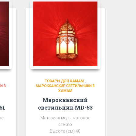
ТОВАРЫ ДЛЯ ХАМАМ
,
И В
МАРОККАНСКИЕ СВЕТИЛЬНИКИ В
ХАМАМ
Марокканский
51
светильник MD-53
ое
Материал медь, матовое
стекло
Высота (см) 40