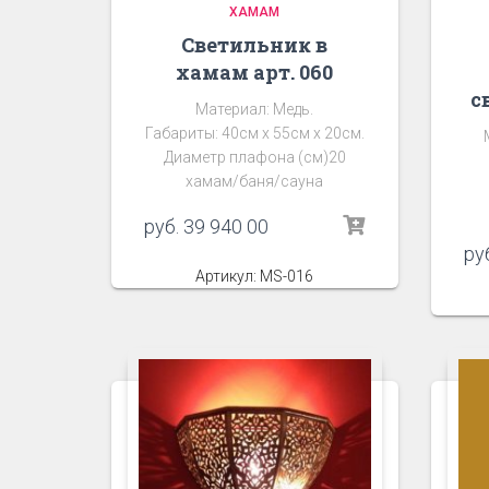
ХАМАМ
Светильник в
хамам арт. 060
с
Материал: Медь.
Габариты: 40см х 55см х 20см.
Диаметр плафона (см)20
хамам/баня/сауна
руб.
39 940 00
ру
Артикул: MS-016