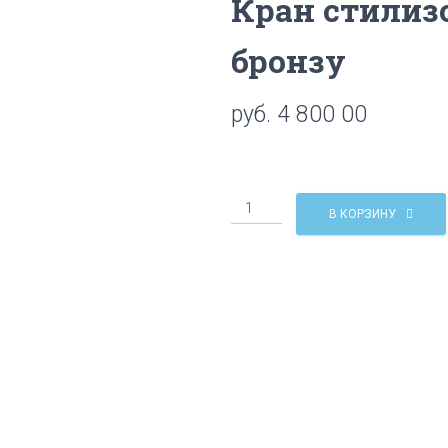
Кран стилиз
бронзу
руб.
4 800 00
Количество
В КОРЗИНУ
Кран
стилизованный
FSS-
1
под
бронзу