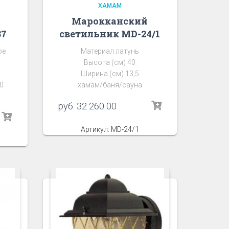
ХАМАМ
Марокканский
87
светильник MD-24/1
ое
Материал латунь
Высота (см) 40
Ширина (см) 13,5
0
хамам/баня/сауна
руб.
32 260 00
Артикул: MD-24/1