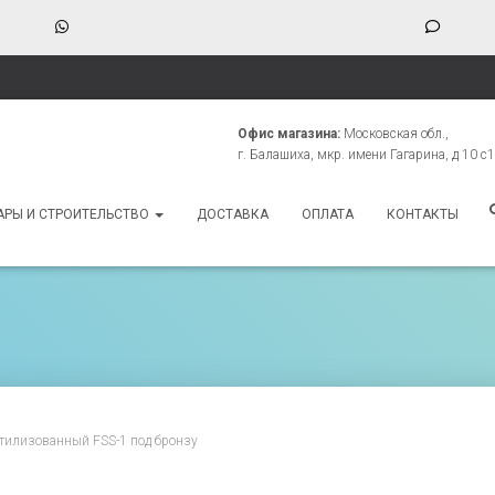
WhatsApp
Phone
Numbe
for
texting
Офис магазина:
Московская обл.,
г. Балашиха, мкр. имени Гагарина, д 10 с1
АРЫ И СТРОИТЕЛЬСТВО
ДОСТАВКА
ОПЛАТА
КОНТАКТЫ
стилизованный FSS-1 под бронзу