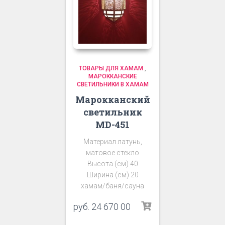
ТОВАРЫ ДЛЯ ХАМАМ
,
МАРОККАНСКИЕ
СВЕТИЛЬНИКИ В ХАМАМ
Марокканский
светильник
MD-451
Материал латунь,
матовое стекло
Высота (см) 40
Ширина (см) 20
хамам/баня/сауна
руб.
24 670 00