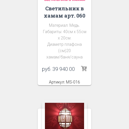
Светильник в
хамам арт. 060
Материал: Медь.
Габариты: 40см х 55см
х 20см.
Диаметр плафона
(см)20
хамам/баня/сауна
руб.
39 940 00
Артикул: MS-016