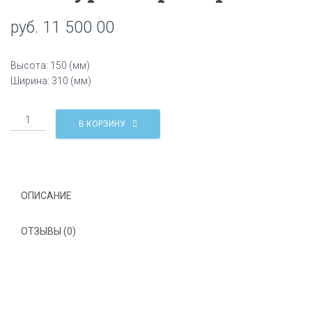
Ц
руб.
11 500 00
И
Ю
Высота: 150 (мм)
Ширина: 310 (мм)
Количество
В КОРЗИНУ
Абажур
из
мрамора
TFl1
ОПИСАНИЕ
ОТЗЫВЫ (0)