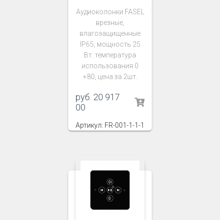
Аудиоколонки FASEL
врезные,
влагозащищенные
IP65, мощность 25
Вт. температура
использования 0
+80, цена за 2шт.
руб.
20 917
00
Артикул: FR-001-1-1-1