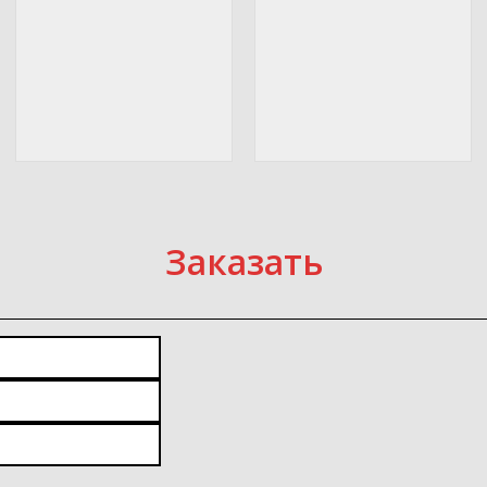
Подготовка к зиме
Пусконаладка
уличного бассейна
уличного бассейна
Подготовка к зиме
Пусконаладка уличного
уличного бассейна
бассейна
Заказать