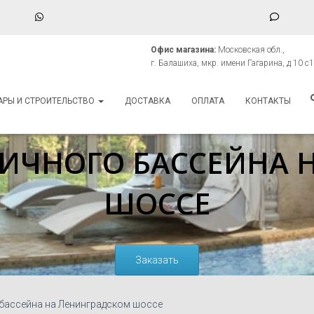
WhatsApp
Phone
Numbe
Офис магазина:
Московская обл.,
for
г. Балашиха, мкр. имени Гагарина, д 10 с1
Компания Аквавекто
texting
АРЫ И СТРОИТЕЛЬСТВО
ДОСТАВКА
ОПЛАТА
КОНТАКТЫ
ЛИЧНОГО БАССЕЙНА 
ШОССЕ
Заказать
бассейна на Ленинградском шоссе