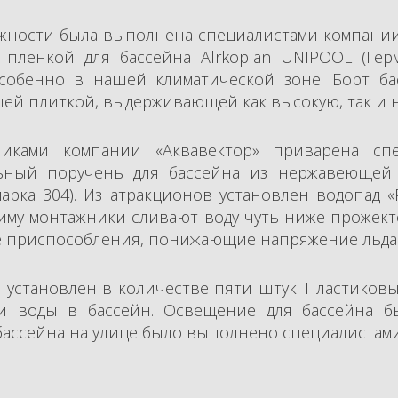
ности была выполнена специалистами компании «
 плёнкой для бассейна Alrkoplan UNIPOOL (Ге
особенно в нашей климатической зоне. Борт б
ей плиткой, выдерживающей как высокую, так и н
жниками компании «Аквавектор» приварена сп
ьный поручень для бассейна из нержавеющей с
арка 304). Из атракционов установлен водопад 
зиму монтажники сливают воду чуть ниже прожект
ные приспособления, понижающие напряжение льда
л установлен в количестве пяти штук. Пластиковы
и воды в бассейн. Освещение для бассейна 
бассейна на улице было выполнено специалистами